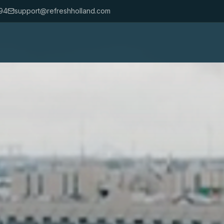
94
support@refreshholland.com